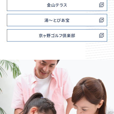
金山テラス
湯〜とぴあ宝
京ヶ野ゴルフ倶楽部